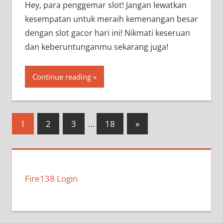
Hey, para penggemar slot! Jangan lewatkan
kesempatan untuk meraih kemenangan besar
dengan slot gacor hari ini! Nikmati keseruan
dan keberuntunganmu sekarang juga!
Continue reading
Paginasi
Next
1
2
3
…
18
»
Posts
pos
Fire138 Login