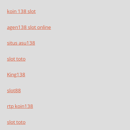
koin 138 slot
agen138 slot online
situs asu138
slot toto
King138
slot88
rtp koin138
slot toto