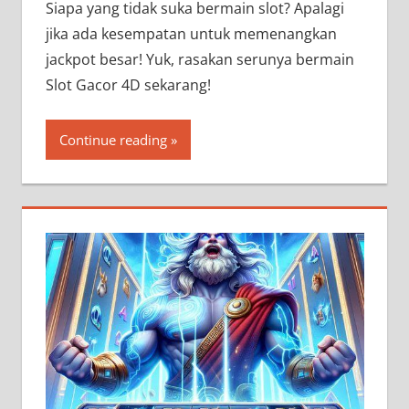
Siapa yang tidak suka bermain slot? Apalagi
jika ada kesempatan untuk memenangkan
jackpot besar! Yuk, rasakan serunya bermain
Slot Gacor 4D sekarang!
Continue reading