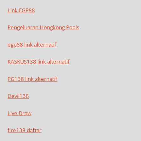
Link EGP88
Pengeluaran Hongkong Pools
egp88 link alternatif
KASKUS138 link alternatif
PG138 link alternatif
Devil138
Live Draw
fire138 daftar