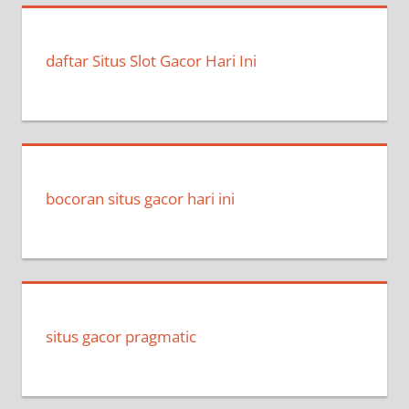
daftar Situs Slot Gacor Hari Ini
bocoran situs gacor hari ini
situs gacor pragmatic