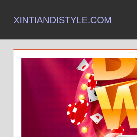
Skip
to
XINTIANDISTYLE.COM
content
xintiandistyle.com