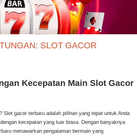
GAN: SLOT GACOR TERBARU
ngan Kecepatan Main Slot Gaco
? Slot gacor terbaru adalah pilihan yang tepat untuk Anda
 dengan kecepatan yang luar biasa. Dengan banyaknya
or terbaru menawarkan pengalaman bermain yang