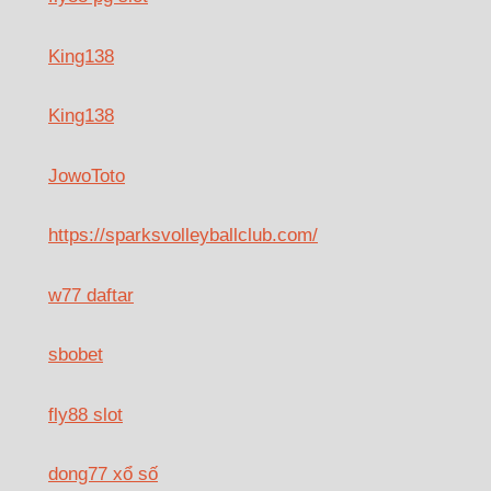
King138
King138
JowoToto
https://sparksvolleyballclub.com/
w77 daftar
sbobet
fly88 slot
dong77 xổ số