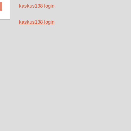
kaskus138 login
kaskus138 login
link pg138