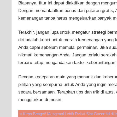
Biasanya, fitur ini dapat diaktifkan dengan me
tertentu. Dengan memanfaatkan bonus dan putar
mendapatkan kemenangan tanpa harus mengelu
Terakhir, jangan lupa untuk mengatur strategi b
mengendalikan diri adalah kunci untuk meraih 
keuntungan yang ingin Anda capai sebelum memu
segera berhenti bermain dan nikmati kemenanga
santai, karena mesin slot gacor terbaru tetap m
diprediksi.
Dengan kecepatan main yang menarik dan keberu
pilihan yang sempurna untuk Anda yang ingin m
secara bersamaan. Terapkan tips dan trik di ata
menggiurkan di mesin