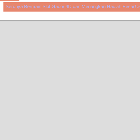
 Indonesia
Next
Serunya Bermain Slot Gacor 4D dan Menangkan Hadiah Besar!
Post: