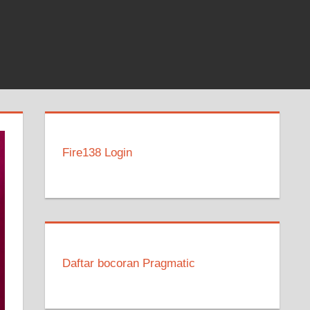
Fire138 Login
Daftar bocoran Pragmatic