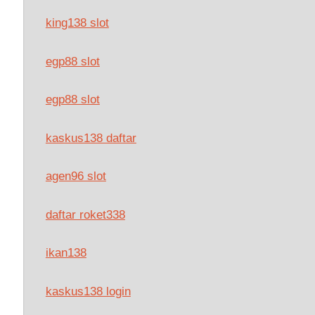
king138 slot
egp88 slot
egp88 slot
kaskus138 daftar
n
agen96 slot
daftar roket338
ikan138
kaskus138 login