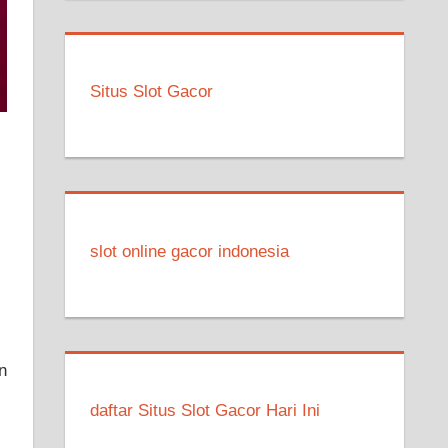
Situs Slot Gacor
slot online gacor indonesia
daftar Situs Slot Gacor Hari Ini