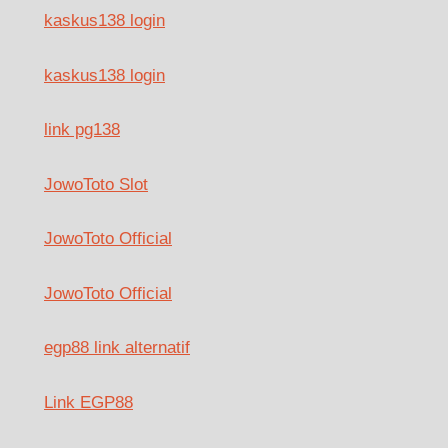
kaskus138 login
kaskus138 login
link pg138
JowoToto Slot
JowoToto Official
JowoToto Official
egp88 link alternatif
Link EGP88