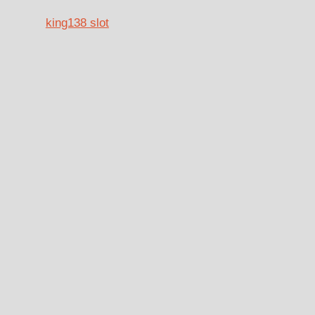
king138 slot